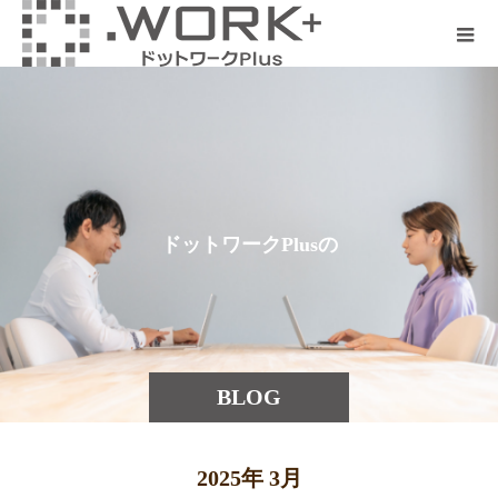
ド
ッ
ト
ワ
ー
ク
P
l
u
s
の
最
BLOG
2025年 3月