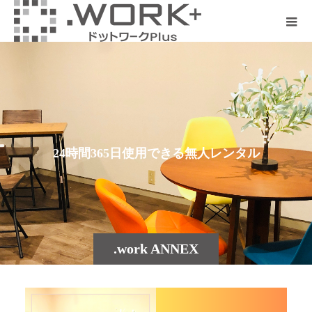
2
4
時
間
3
6
5
日
使
用
で
き
る
無
人
レ
ン
タ
ル
ス
ペ
ー
ス
.work ANNEX