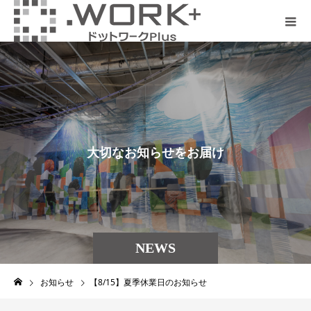
大
切
な
お
知
ら
せ
を
お
届
け
NEWS
お知らせ
【8/15】夏季休業日のお知らせ