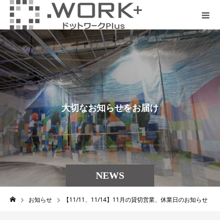
大
切
な
お
知
ら
せ
を
お
届
け
NEWS
お知らせ
【11/11、11/14】11月の貸切営業、休業日のお知らせ