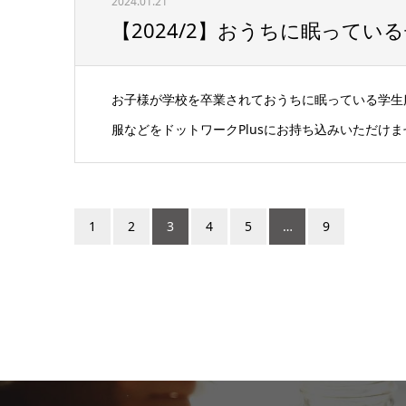
2024.01.21
【2024/2】おうちに眠って
お子様が学校を卒業されておうちに眠っている学生
服などをドットワークPlusにお持ち込みいただけま
1
2
3
4
5
…
9