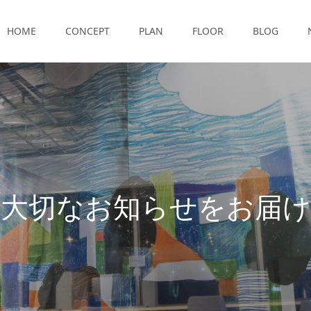
HOME
CONCEPT
PLAN
FLOOR
BLOG
大
切
な
お
知
ら
せ
を
お
届
け