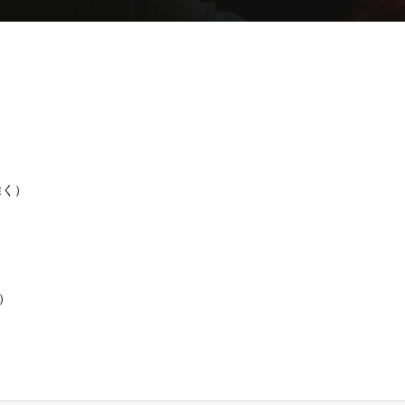
0除く）
み）