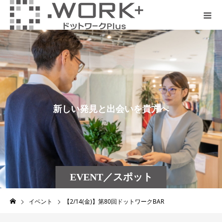
新
し
い
発
見
と
出
会
い
を
貴
方
へ
EVENT／スポット
店長紹介
イベント
【2/14(金)】第80回ドットワークBAR