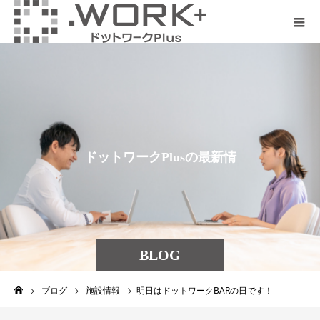
ド
ッ
ト
ワ
ー
ク
P
l
u
s
の
最
新
情
報
を
発
見
し
BLOG
ブログ
施設情報
明日はドットワークBARの日です！