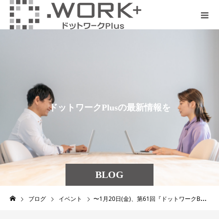
ド
ッ
ト
ワ
ー
ク
P
l
u
s
の
最
新
情
報
を
発
見
し
よ
う
BLOG
ブログ
イベント
〜1月20日(金)、第61回『ドットワークBAR』を開催しました！〜