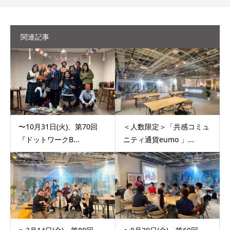
関連記事
〜10月31日(火)、第70回
＜人数限定＞「共感コミュ
『ドットワークB...
ニティ通貨eumo 」...