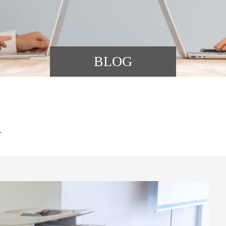
BLOG
≫