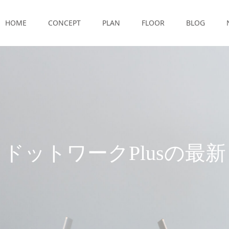
HOME
CONCEPT
PLAN
FLOOR
BLOG
ワ
ー
ク
P
l
u
s
の
最
新
情
報
を
発