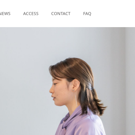
NEWS
ACCESS
CONTACT
FAQ
見
し
よ
う