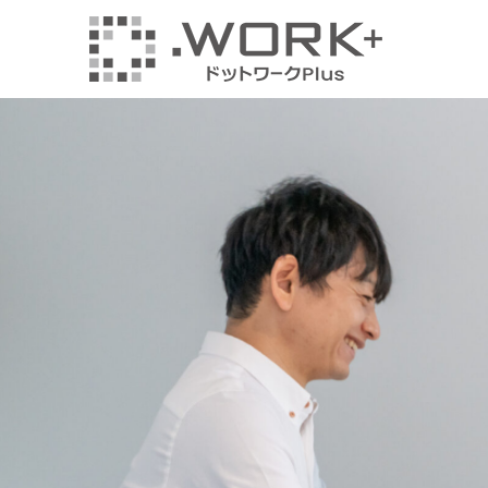
ド
ッ
ト