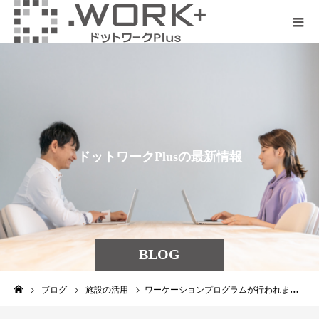
ド
ッ
ト
ワ
ー
ク
P
l
u
s
の
最
新
情
報
を
発
見
し
よ
う
BLOG
ブログ
施設の活用
ワーケーションプログラムが行われました！